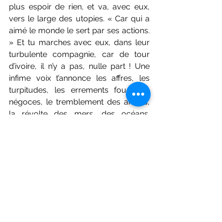
plus espoir de rien, et va, avec eux, 
vers le large des utopies. « Car qui a 
aimé le monde le sert par ses actions. 
» Et tu marches avec eux, dans leur 
turbulente compagnie, car de tour 
d’ivoire, il n’y a pas, nulle part ! Une 
infime voix t’annonce les affres, les 
turpitudes, les errements fous des 
négoces, le tremblement des arbres, 
la révolte des mers, des océans. 
J’invoque celui qui foulera les 
grammaires de l’avenir, les chemins 
bordés de roseaux, les silences des 
villages où reviendront les bêtes et les 
hommes. J’invoque celui qui 
évoquera les noms invisibles, les voix 
tues, rappellera jusqu’à l’outrance les 
sacrifices des mères, le courage des 
pères qui traversaient la nuit à vélo 