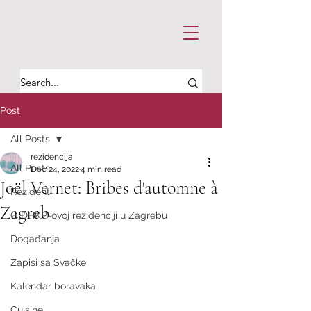
Post
All Posts
rezidencija
All Posts
Dec 24, 2022
4 min read
Joël Vernet: Bribes d'automne à
Rezidenti
Zagreb
O DHKP-ovoj rezidenciji u Zagrebu
Događanja
Zapisi sa Svačke
Kalendar boravaka
Cuisine