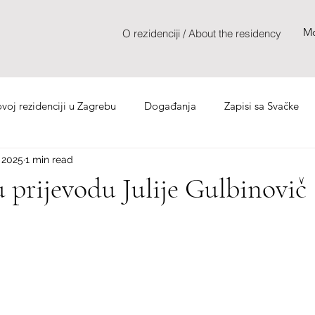
Mo
O rezidenciji / About the residency
oj rezidenciji u Zagrebu
Događanja
Zapisi sa Svačke
 2025
1 min read
u prijevodu Julije Gulbinovič