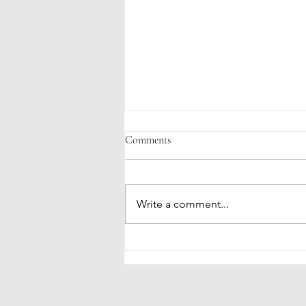
Comments
Write a comment...
Naš gost iz Tirane - Ben Andoni