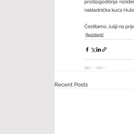
prošlogodišnja reziden
nakladnička kuća Hubris
Čestitamo Juliji na pri
Rezidenti
Recent Posts