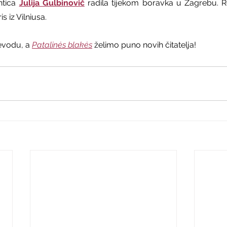
tica 
Julija Gulbinovič
 radila tijekom boravka u Zagrebu. R
 iz Vilniusa.
jevodu, a 
Patalinės blakės
 želimo puno novih čitatelja!