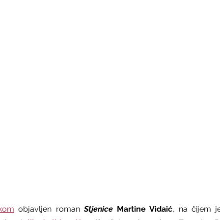
skom
 objavljen roman 
Stjenice
 Martine Vidaić
, na čijem j