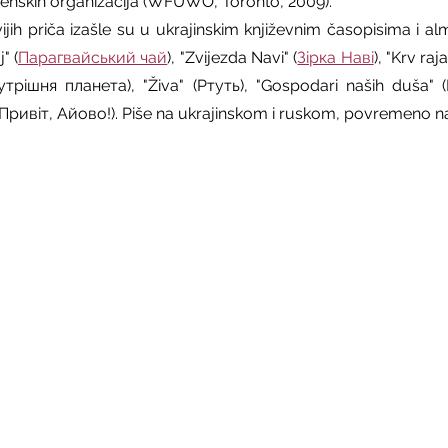
 ženskih organizacija (WFUWO, Toronto, 2009).
ijih priča izašle su u ukrajinskim književnim časopisima i al
" (
Парагвайський чай
), "Zvijezda Navi" (
Зірка Наві
), "Krv raj
нутрішня планета), "Živa" (Ртуть), "Gospodari naših duša"
 (Привіт, Айово!). Piše na ukrajinskom i ruskom, povremeno 