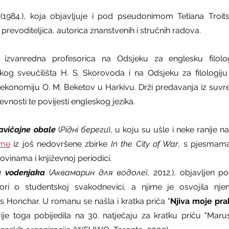
 (1984.), koja objavljuje i pod pseudonimom Tetiana Troitsk
, prevoditeljica, autorica znanstvenih i stručnih radova.
 izvanredna profesorica na Odsjeku za englesku filolog
g sveučilišta H. S. Skorovoda i na Odsjeku za filologiju
 ekonomiju O. M. Beketov u Harkivu. Drži predavanja iz suvr
evnosti te povijesti engleskog jezika.
avičajne obale
 (
Рідні береги
), u koju su ušle i neke ranije 
sme
 iz još nedovršene zbirke 
In the City of War
, s pjesmama
ovinama i književnoj periodici.
a vodenjaka
 (
Аквамарин для водолeї
, 2012.), objavljen 
vori o studentskoj svakodnevici, a njime je osvojila njem
s Honchar. U romanu se našla i kratka priča "
Njiva moje pr
rije toga pobijedila na 30. natječaju za kratku priču "Marus