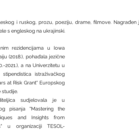
leskog i ruskog, prozu, poeziju, drame, filmove. Nagrađen je
e s engleskog na ukrajinski.
vnim rezidencijama u Iowa 
aiju (2018.), pohađala jezične 
.-2021.), a na Univerzitetu u 
tipendistica istraživačkog 
s at Risk Grant" Europskog 
studije.
eljica sudjelovala je u 
og pisanja "Mastering the 
niques and Insights from 
s" u organizaciji TESOL-