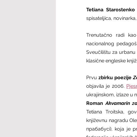
Tetiana Starostenko
spisateljica, novinarka
Trenutačno radi kao
nacionalnog pedagoško
Sveučilištu za urbanu
klasične engleske knjiž
Prvu 
zbirku poezije 
Z
objavila je 2006. 
Pje
ukrajinskom, izlaze u n
Roman 
Akvamarin z
Tetiana Troitska, go
književnu nagradu Ole
прабабусі), koja je p