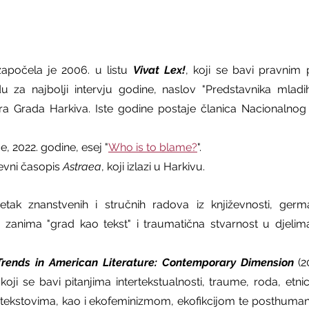
započela je 2006. u listu 
Vivat Lex!
, koji se bavi pravnim p
u za najbolji intervju godine, naslov "Predstavnika mladih
a Grada Harkiva. Iste godine postaje članica Nacionalnog
e, 2022. godine, esej "
Who is to blame?
". 
evni časopis 
Astraea
, koji izlazi u Harkivu.
ak znanstvenih i stručnih radova iz književnosti, german
zanima "grad kao tekst" i traumatična stvarnost u djelima 
Trends in American Literature: Contemporary Dimension
(2
oji se bavi pitanjima intertekstualnosti, traume, roda, etnici
tekstovima, kao i ekofeminizmom, ekofikcijom te posthuma