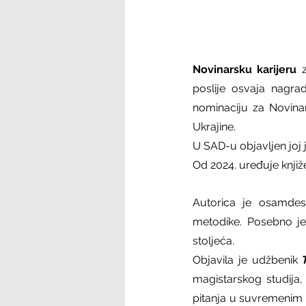
Novinarsku karijeru 
poslije osvaja nagrad
nominaciju za Novinar
Ukrajine.
U SAD-u objavljen joj j
Od 2024. uređuje knjiž
Autorica je osamdeset
metodike. Posebno je 
stoljeća.
Objavila je udžbenik 
magistarskog studija, k
pitanja u suvremenim 