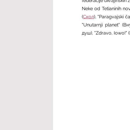
federacije ukrajinskih
Neke od Tetianinih nov
(
Скол
), "Paragvajski čaj
"Unutarnji planet" (В
душ), "Zdravo, Iowo!"