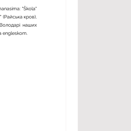
manasima: "Škola" 
a" (Райська кров), 
 (Володарі наших 
na engleskom.