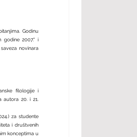
itanjima. Godinu 
 godine 2007." i 
 saveza novinara 
ske filologije i 
autora 20. i 21. 
024.) za studente 
teta i društvenih 
nim konceptima u 