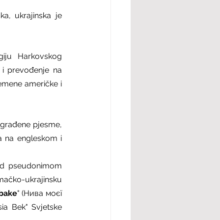
a, ukrajinska je 
iju Harkovskog 
 i prevođenje na 
emene američke i 
nagrađene pjesme, 
 na engleskom i 
pod pseudonimom 
ačko-ukrajinsku 
abake
" (Нива моєї 
ia Bek" Svjetske 