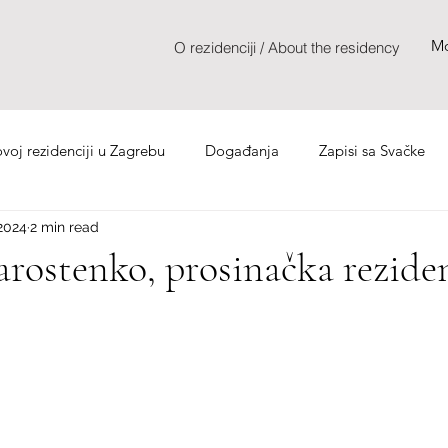
Mo
O rezidenciji / About the residency
oj rezidenciji u Zagrebu
Događanja
Zapisi sa Svačke
2024
2 min read
arostenko, prosinačka rezide