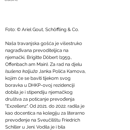
Foto: © Ariel Gout, Schöffling & Co.
Naša travanjska gošća je višestruko 
nagrađivana prevoditeljica na 
njemački, Brigitte Döbert (1959., 
Offenbach am Main). Za rad na djelu 
Isušena kaljuža
 Janka Polića Kamova, 
kojim će se baviti tijekom svog 
boravka u DHKP-ovoj rezidenciji 
dobila je i stipendiju njemačkog 
društva za poticanje prevođenja 
"Exzellenz". Od 2021. do 2022. radila je 
kao docentica na kolegiju za literarno 
prevođenje na Sveučilištu Friedrich 
Schiller u Jeni. Vodila je i bila 