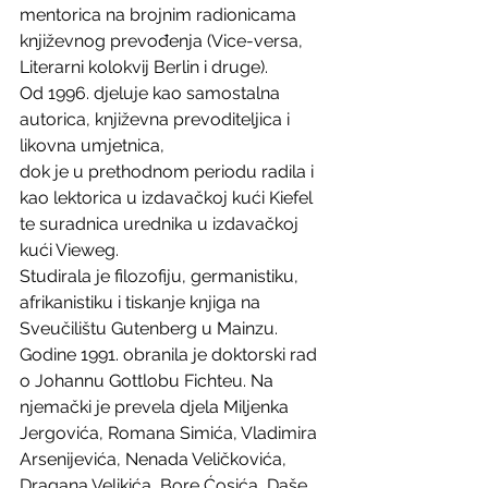
mentorica na brojnim radionicama 
književnog prevođenja (Vice-versa, 
Literarni kolokvij Berlin i druge). 
Od 1996. djeluje kao samostalna 
autorica, književna prevoditeljica i 
likovna umjetnica, 
dok je u prethodnom periodu radila i 
kao lektorica u izdavačkoj kući Kiefel 
te suradnica urednika u izdavačkoj 
kući Vieweg.
Studirala je filozofiju, germanistiku, 
afrikanistiku i tiskanje knjiga na 
Sveučilištu Gutenberg u Mainzu. 
Godine 1991. obranila je doktorski rad 
o Johannu Gottlobu Fichteu. Na 
njemački je prevela djela Miljenka 
Jergovića, Romana Simića, Vladimira 
Arsenijevića, Nenada Veličkovića, 
Dragana Velikića, Bore Ćosića, Daše 