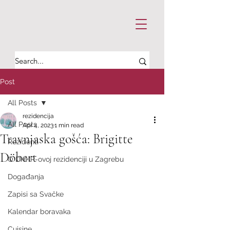
Post
All Posts
rezidencija
All Posts
Apr 4, 2023
1 min read
Travnjaska gošća: Brigitte
Rezidenti
Döbert
O DHKP-ovoj rezidenciji u Zagrebu
Događanja
Zapisi sa Svačke
Kalendar boravaka
Cuisine