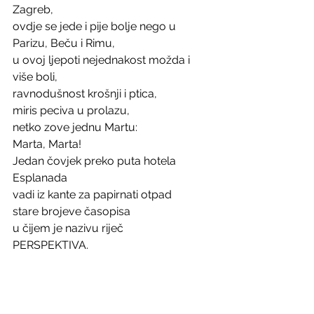
Zagreb, 
ovdje se jede i pije bolje nego u 
Parizu, Beču i Rimu,
u ovoj ljepoti nejednakost možda i 
više boli,
ravnodušnost krošnji i ptica,
miris peciva u prolazu,
netko zove jednu Martu:
Marta, Marta!
Jedan čovjek preko puta hotela 
Esplanada
vadi iz kante za papirnati otpad
stare brojeve časopisa 
u čijem je nazivu riječ 
PERSPEKTIVA.				