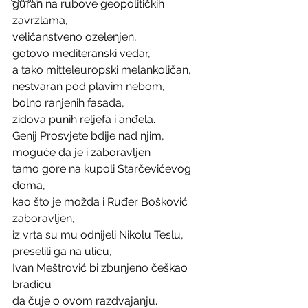
guran na rubove geopolitičkih 
zavrzlama, 
veličanstveno ozelenjen, 
gotovo mediteranski vedar, 
a tako mitteleuropski melankoličan, 
nestvaran pod plavim nebom,
bolno ranjenih fasada,
zidova punih reljefa i anđela.
Genij Prosvjete bdije nad njim,
moguće da je i zaboravljen
tamo gore na kupoli Starčevićevog 
doma,
kao što je možda i Ruđer Bošković 
zaboravljen, 
iz vrta su mu odnijeli Nikolu Teslu, 
preselili ga na ulicu,
Ivan Meštrović bi zbunjeno češkao 
bradicu
da čuje o ovom razdvajanju.