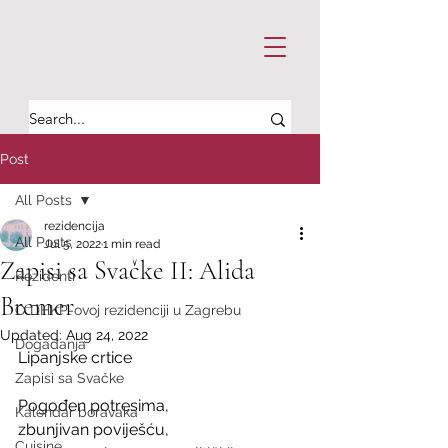
Post
All Posts
rezidencija
All Posts
Jul 5, 2022
1 min read
Zapisi sa Svačke II: Alida
Rezidenti
Bremer
O DHKP-ovoj rezidenciji u Zagrebu
Updated:
Aug 24, 2022
Događanja
Lipanjske crtice 
Zapisi sa Svačke
Pogođen potresima, 
Kalendar boravaka
zbunjivan poviješću, 
Cuisine