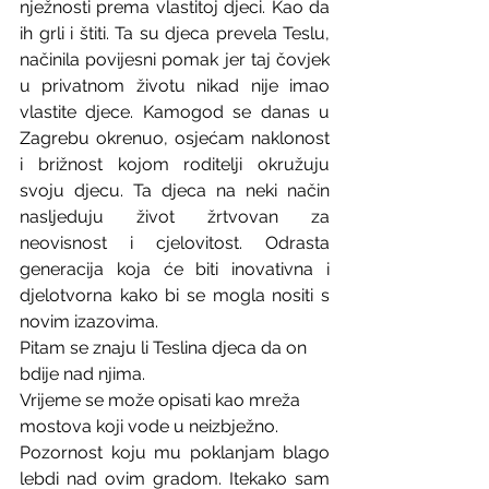
nježnosti prema vlastitoj djeci. Kao da 
ih grli i štiti. Ta su djeca prevela Teslu, 
načinila povijesni pomak jer taj čovjek 
u privatnom životu nikad nije imao 
vlastite djece. Kamogod se danas u 
Zagrebu okrenuo, osjećam naklonost 
i brižnost kojom roditelji okružuju 
svoju djecu. Ta djeca na neki način 
nasljeduju život žrtvovan za 
neovisnost i cjelovitost. Odrasta 
generacija koja će biti inovativna i 
djelotvorna kako bi se mogla nositi s 
novim izazovima.  
Pitam se znaju li Teslina djeca da on 
bdije nad njima.
Vrijeme se može opisati kao mreža 
mostova koji vode u neizbježno.
Pozornost koju mu poklanjam blago 
lebdi nad ovim gradom. Itekako sam 