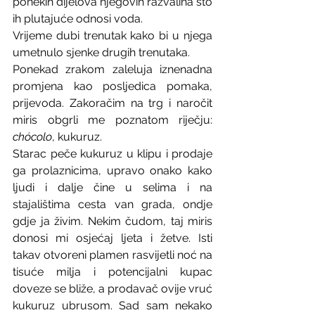
ponekih dijelova njegovih razvalina što 
ih plutajuće odnosi voda.
Vrijeme dubi trenutak kako bi u njega 
umetnulo sjenke drugih trenutaka.
Ponekad zrakom zaleluja iznenadna 
promjena kao posljedica pomaka, 
prijevoda. Zakoračim na trg i naročit 
miris obgrli me poznatom riječju: 
chócolo
, kukuruz. 
Starac peče kukuruz u klipu i prodaje 
ga prolaznicima, upravo onako kako 
ljudi i dalje čine u selima i na 
stajalištima cesta van grada, ondje 
gdje ja živim. Nekim čudom, taj miris 
donosi mi osjećaj ljeta i žetve. Isti 
takav otvoreni plamen rasvijetli noć na 
tisuće milja i potencijalni kupac 
doveze se bliže, a prodavač ovije vruć 
kukuruz ubrusom. Sad sam nekako 