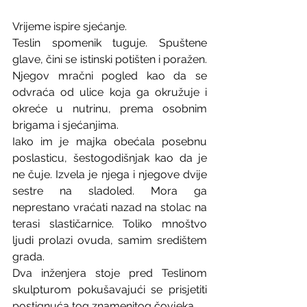
Vrijeme ispire sjećanje.
Teslin spomenik tuguje. Spuštene 
glave, čini se istinski potišten i poražen. 
Njegov mračni pogled kao da se 
odvraća od ulice koja ga okružuje i 
okreće u nutrinu, prema osobnim 
brigama i sjećanjima. 
Iako im je majka obećala posebnu 
poslasticu, šestogodišnjak kao da je 
ne čuje. Izvela je njega i njegove dvije 
sestre na sladoled. Mora ga 
neprestano vraćati nazad na stolac na 
terasi slastičarnice. Toliko mnoštvo 
ljudi prolazi ovuda, samim središtem 
grada.
Dva inženjera stoje pred Teslinom 
skulpturom pokušavajući se prisjetiti 
postignuća tog znamenitog čovjeka. 