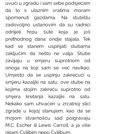
uvući u zgradu i sam sebe podsjećam 
da to s ulaznim vratima moram 
spomenuti gazdama. Na stubištu 
zadovoljno ustanovim da su radnici 
odnijeli hrpu šute koja je još 
prethodnog dana ondje stajala. Tek 
kad se stanem uspinjati stubama 
zaključim da nešto ne valja. Stube 
zavijaju u smjeru suprotnom od 
onoga na koji sam se već navikao. 
Umjesto da se uspinju zakrećući u 
smjeru kazaljki na satu, ove stube na 
kojima stojim zakreću suprotno od 
smjera kretanja kazaljki na satu. 
Nekako sam uhvaćen u zrcalnoj slici 
zgrade u kojoj stanujem, kao da se 
mojom stvarnošću sad poigravaju 
M.C. Escher ili Lewis Carroll, a ja više 
nisam Cvilibim nego Cvilibum.  