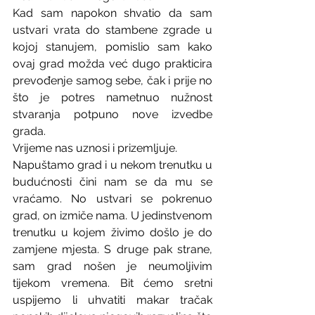
Kad sam napokon shvatio da sam 
ustvari vrata do stambene zgrade u 
kojoj stanujem, pomislio sam kako 
ovaj grad možda već dugo prakticira 
prevođenje samog sebe, čak i prije no 
što je potres nametnuo nužnost 
stvaranja potpuno nove izvedbe 
grada. 
Vrijeme nas uznosi i prizemljuje.
Napuštamo grad i u nekom trenutku u  
budućnosti čini nam se da mu se 
vraćamo. No ustvari se pokrenuo 
grad, on izmiče nama. U jedinstvenom 
trenutku u kojem živimo došlo je do 
zamjene mjesta. S druge pak strane, 
sam grad nošen je neumoljivim 
tijekom vremena. Bit ćemo sretni 
uspijemo li uhvatiti makar tračak 