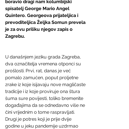
boravio dragi nam kolumbijski 
spisatelj George Mario Angel 
Quintero. Georgeova prijateljica i 
prevoditeljica Željka Somun prevela 
je za ovu priliku njegov zapis o 
Zagrebu.
U današnjem jeziku grada Zagreba, 
dva označitelja vremena otponci su 
prošlosti. Prvi, rat, danas je već 
pomalo zamućen, poput proljetne 
zrake iz koje isijavaju nove magličaste 
tradicije i iz koje proviruje ona štura 
šuma sure povijesti, toliko bremenite 
događajima da se odnedavno više ne 
čini vrijednim o tome raspravljati. 
Drugi je potres koji je prije dvije 
godine u jeku pandemije uzdrmao 