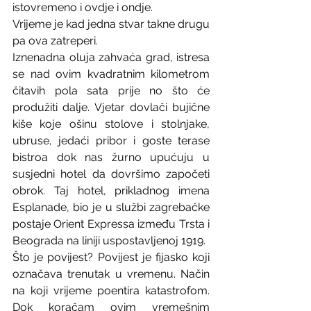
istovremeno i ovdje i ondje.
Vrijeme je kad jedna stvar takne drugu 
pa ova zatreperi. 
Iznenadna oluja zahvaća grad, istresa 
se nad ovim kvadratnim kilometrom 
čitavih pola sata prije no što će 
produžiti dalje. Vjetar dovlači bujične 
kiše koje ošinu stolove i stolnjake, 
ubruse, jedaći pribor i goste terase 
bistroa dok nas žurno upućuju u 
susjedni hotel da dovršimo započeti 
obrok. Taj hotel, prikladnog imena 
Esplanade, bio je u službi zagrebačke 
postaje Orient Expressa između Trsta i 
Beograda na liniji uspostavljenoj 1919.
Što je povijest? Povijest je fijasko koji 
označava trenutak u vremenu. Način 
na koji vrijeme poentira katastrofom. 
Dok koračam ovim vremešnim 