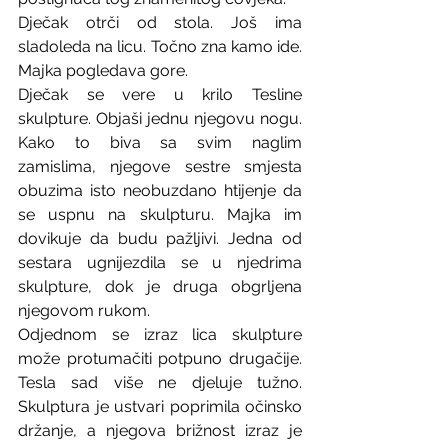
Dječak otrči od stola. Još ima 
sladoleda na licu. Točno zna kamo ide. 
Majka pogledava gore.
Dječak se vere u krilo Tesline 
skulpture. Objaši jednu njegovu nogu. 
Kako to biva sa svim naglim 
zamislima, njegove sestre smjesta 
obuzima isto neobuzdano htijenje da 
se uspnu na skulpturu. Majka im 
dovikuje da budu pažljivi. Jedna od 
sestara ugnijezdila se u njedrima 
skulpture, dok je druga obgrljena 
njegovom rukom.  
Odjednom se izraz lica skulpture 
može protumačiti potpuno drugačije. 
Tesla sad više ne djeluje tužno. 
Skulptura je ustvari poprimila očinsko 
držanje, a njegova brižnost izraz je 