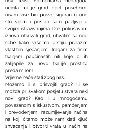
novi tekst. Elementarna nepogoda 
učinila mi je grad opet posebnim, 
nisam više bio posve siguran u ono 
što vidim i postao sam pažljiviji u 
svojim istraživanjima. Dok pokušavam 
iznova otkrivati grad, uhvatim samog 
sebe kako vršcima prstiju prelazim 
vlastitim sjećanjem, tragam za finim 
tkanjem paučinastih niti koje bi ih 
zalijepile za novo tkanje prostrto 
preda mnom.  
Vrijeme neće stati zbog nas.
Možemo li si prisvojiti grad? Ili se 
možda pri svakom posjetu stvara neki 
novi grad? Kao i u mnogočemu 
povezanom s iskustvom, pamćenjem 
i prevođenjem, razumijevanje načina 
na koji čitamo može nam dati ključ 
shvaćanja i otvoriti vrata u način na 