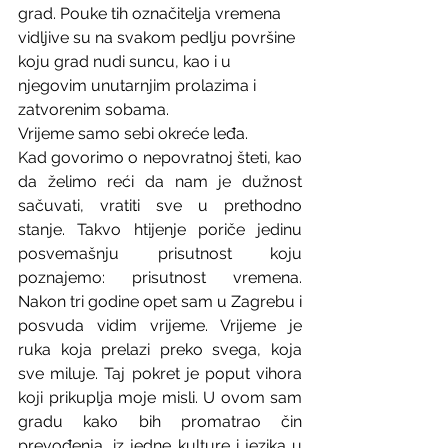
grad. Pouke tih označitelja vremena 
vidljive su na svakom pedlju površine 
koju grad nudi suncu, kao i u 
njegovim unutarnjim prolazima i 
zatvorenim sobama.
Vrijeme samo sebi okreće leđa.
Kad govorimo o nepovratnoj šteti, kao 
da želimo reći da nam je dužnost 
sačuvati, vratiti sve u prethodno 
stanje. Takvo htijenje poriče jedinu 
posvemašnju prisutnost koju 
poznajemo: prisutnost vremena. 
Nakon tri godine opet sam u Zagrebu i 
posvuda vidim vrijeme. Vrijeme je 
ruka koja prelazi preko svega, koja 
sve miluje. Taj pokret je poput vihora 
koji prikuplja moje misli. U ovom sam 
gradu kako bih promatrao čin 
prevođenja, iz jedne kulture i jezika u 