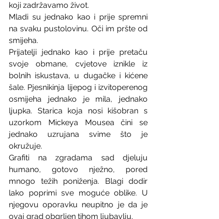
koji zadržavamo život.
Mladi su jednako kao i prije spremni 
na svaku pustolovinu. Oči im pršte od 
smijeha. 
Prijatelji jednako kao i prije pretaču 
svoje obmane, cvjetove iznikle iz 
bolnih iskustava, u dugačke i kićene 
šale. Pjesnikinja lijepog i izvitoperenog 
osmijeha jednako je mila, jednako 
ljupka. Starica koja nosi kišobran s 
uzorkom Mickeya Mousea čini se 
jednako uzrujana svime što je 
okružuje. 
Grafiti na zgradama sad djeluju 
humano, gotovo nježno, pored 
mnogo težih poniženja. Blagi dodir 
lako poprimi sve moguće oblike. U 
njegovu oporavku neupitno je da je 
ovaj grad obgrljen tihom ljubavlju.