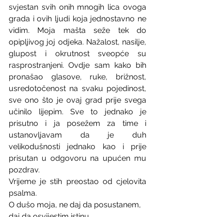
svjestan svih onih mnogih lica ovoga 
grada i ovih ljudi koja jednostavno ne 
vidim. Moja mašta seže tek do 
opipljivog joj odjeka. Nažalost, nasilje, 
glupost i okrutnost sveopće su 
rasprostranjeni. Ovdje sam kako bih 
pronašao glasove, ruke, brižnost, 
usredotočenost na svaku pojedinost, 
sve ono što je ovaj grad prije svega 
učinilo lijepim. Sve to jednako je 
prisutno i ja posežem za time i 
ustanovljavam da je duh 
velikodušnosti jednako kao i prije 
prisutan u odgovoru na upućen mu 
pozdrav.
Vrijeme je stih preostao od cjelovita 
psalma. 
O dušo moja, ne daj da posustanem, 
daj da osvijestim istinu 