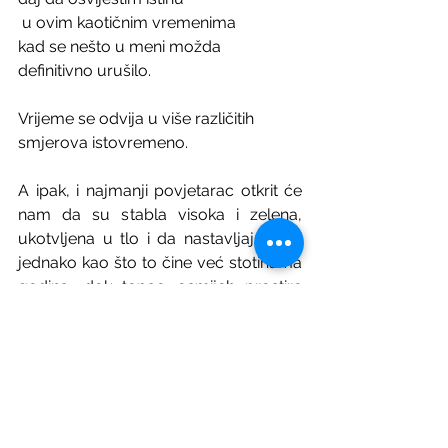
 u ovim kaotičnim vremenima 
kad se nešto u meni možda 
definitivno urušilo. 
Vrijeme se odvija u više različitih 
smjerova istovremeno. 
A ipak, i najmanji povjetarac otkrit će 
nam da su stabla visoka i zelena, 
ukotvljena u tlo i da nastavljaju rasti 
jednako kao što to čine već stotinama 
godina, dok topao osmijeh prostire 
stol za kojim će se jesti. 
Ništa ne miruje u vremenu.
Golub trune u prašini  ispred moje 
zgrade. Sad je još samo neravnina na 
zemlji, nalik onim nejasnim izbočinama 
u drvenom podnom parketu ove 