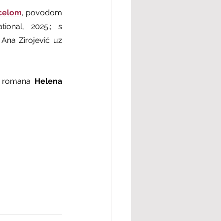
celom
, povodom 
tional, 2025.; s 
Ana Zirojević uz 
a romana 
Helena 