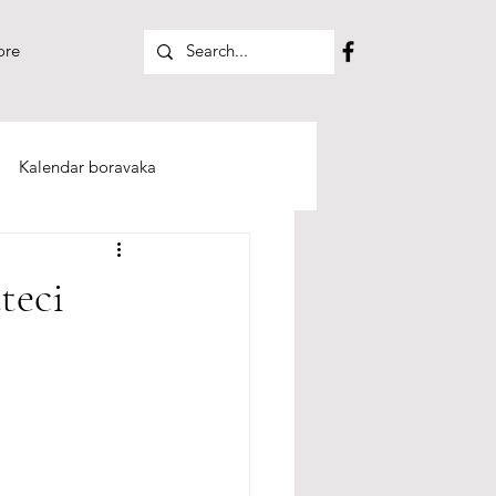
re
Kalendar boravaka
teci