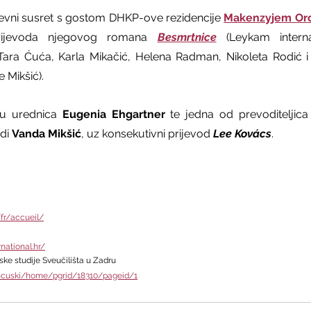
evni susret s gostom DHKP-ove rezidencije 
Makenzyjem Or
prijevoda njegovog romana 
Besmrtnice
(Leykam interna
ara Ćuća, Karla Mikačić, Helena Radman, Nikoleta Rodić i 
 Mikšić).
u urednica 
Eugenia Ehgartner
 te jedna od prevoditeljic
di 
Vanda Mikšić
, uz konsekutivni prijevod 
Lee Kovács
.
/fr/accueil/
national.hr/
ske studije Sveučilišta u Zadru
ancuski/home/pgrid/18310/pageid/1