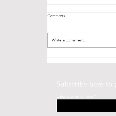
Comments
Write a comment...
"O čemu ne govorimo" u
prijevodu Siniše Kasumovića
Subscribe here to 
Enter your email here