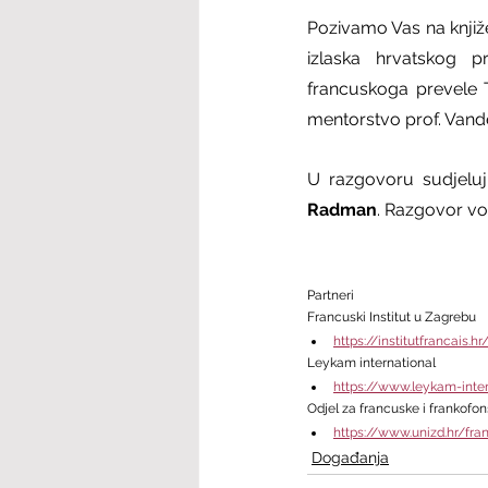
Pozivamo Vas na knjiž
izlaska hrvatskog 
francuskoga prevele T
mentorstvo prof. Vande
U razgovoru sudjeluj
Radman
. Razgovor vo
Partneri
Francuski Institut u Zagrebu
https://institutfrancais.hr
Leykam international
https://www.leykam-inter
Odjel za francuske i frankofon
https://www.unizd.hr/fr
Događanja