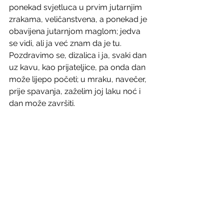
ponekad svjetluca u prvim jutarnjim 
zrakama, veličanstvena, a ponekad je 
obavijena jutarnjom maglom; jedva 
se vidi, ali ja već znam da je tu. 
Pozdravimo se, dizalica i ja, svaki dan 
uz kavu, kao prijateljice, pa onda dan 
može lijepo početi; u mraku, navečer, 
prije spavanja, zaželim joj laku noć i 
dan može završiti.