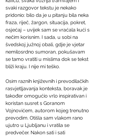
kafiću, svaka vožnja tramvajem i 
svaki razgovor tekstu je nekako 
pridonio: bilo da je u pitanju bila neka 
fraza, riječ, žargon, situacija, pokret, 
osjećaj – uvijek sam se vraćala kući s 
nečim korisnim. I sada, u sobi na 
švedskoj južnoj obali, gdje je vjetar 
nemilosrdno sumoran, pokušavam 
se tamo vratiti u mislima dok se tekst 
bliži kraju. I nije mi teško.
Osim raznih književnih i prevodilačkih 
rasvjetljavanja konteksta, boravak je 
također omogućio vrlo inspirativan i 
koristan susret s Goranom 
Vojnovićem, autorom kojeg trenutno 
prevodim. Otišla sam vlakom rano 
ujutro u Ljubljanu i vratila se 
predvečer. Nakon sati i sati 