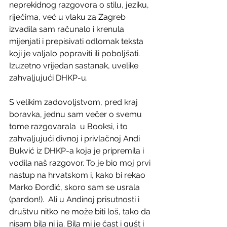
neprekidnog razgovora o stilu, jeziku, 
riječima, već u vlaku za Zagreb 
izvadila sam računalo i krenula 
mijenjati i prepisivati odlomak teksta 
koji je valjalo popraviti ili poboljšati. 
Izuzetno vrijedan sastanak, uvelike 
zahvaljujući DHKP-u.
S velikim zadovoljstvom, pred kraj 
boravka, jednu sam večer o svemu 
tome razgovarala  u Booksi, i to 
zahvaljujući divnoj i privlačnoj Andi 
Bukvić iz DHKP-a koja je pripremila i 
vodila naš razgovor. To je bio moj prvi 
nastup na hrvatskom i, kako bi rekao 
Marko Đorđić, skoro sam se usrala 
(pardon!).  Ali u Andinoj prisutnosti i 
društvu nitko ne može biti loš, tako da 
nisam bila ni ja. Bila mi je čast i gušt i 