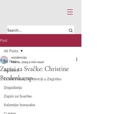
Post
All Posts
rezidencija
All Posts
Mar 11, 2024
2 min read
Zapisi sa Svačke: Christine
Rezidenti
Bredenkamp
O DHKP-ovoj rezidenciji u Zagrebu
Događanja
Zapisi sa Svačke
Kalendar boravaka
Cuisine