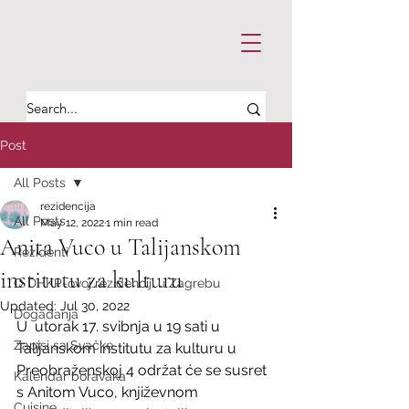
Post
All Posts
rezidencija
All Posts
May 12, 2022
1 min read
Anita Vuco u Talijanskom
Rezidenti
institutu za kulturu
O DHKP-ovoj rezidenciji u Zagrebu
Updated:
Jul 30, 2022
Događanja
U  utorak 17. svibnja u 19 sati u 
Zapisi sa Svačke
Talijanskom institutu za kulturu u  
Preobraženskoj 4 održat će se susret 
Kalendar boravaka
s Anitom Vuco, književnom  
Cuisine