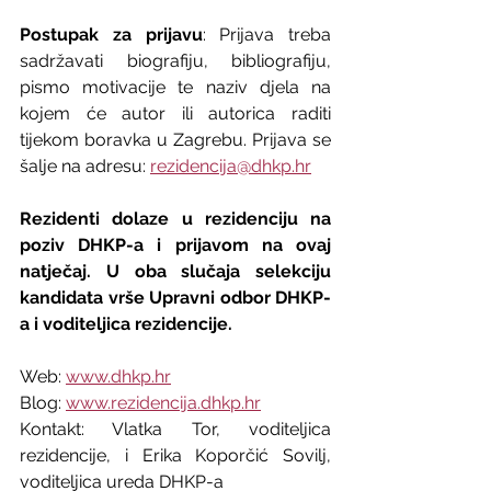
Postupak za prijavu
: Prijava treba 
sadržavati biografiju, bibliografiju, 
pismo motivacije te naziv djela na 
kojem će autor ili autorica raditi 
tijekom boravka u Zagrebu. Prijava se 
šalje na adresu: 
rezidencija@dhkp.hr
Rezidenti dolaze u rezidenciju na 
poziv DHKP-a i prijavom na ovaj 
natječaj. U oba slučaja selekciju 
kandidata vrše Upravni odbor DHKP-
a i voditeljica rezidencije.
Web: 
www.dhkp.hr
Blog: 
www.rezidencija.dhkp.hr
Kontakt: Vlatka Tor, voditeljica 
rezidencije, i Erika Koporčić Sovilj, 
voditeljica ureda DHKP-a