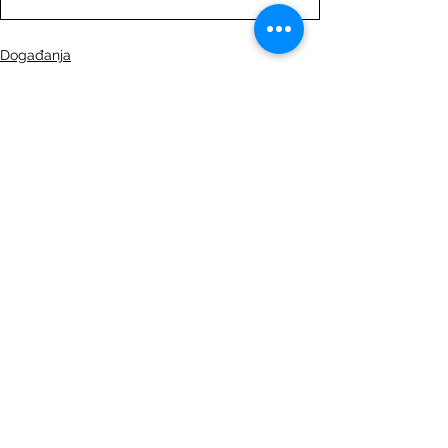
Događanja
O DHKP-ovoj rezidenciji u Zagrebu
See All
Recent Posts