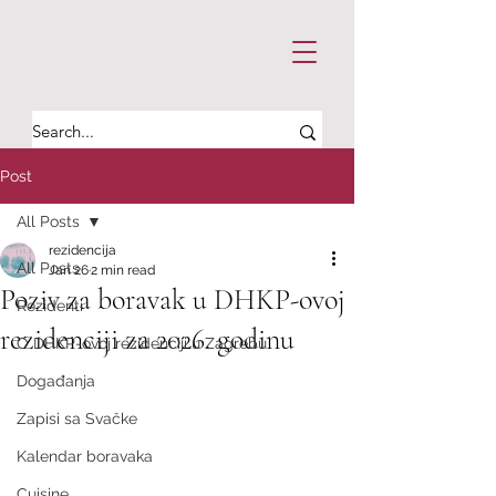
Post
All Posts
rezidencija
All Posts
Jan 26
2 min read
Poziv za boravak u DHKP-ovoj
Rezidenti
rezidenciji za 2026. godinu
O DHKP-ovoj rezidenciji u Zagrebu
Događanja
Zapisi sa Svačke
Kalendar boravaka
Cuisine