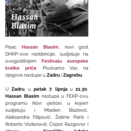
Pisac 
Hassan Blasim
, novi gost 
DHKP-ove rezidencije, sudjeluje na 
ovogodišnjem 
Festivalu europske 
kratke priče
. Pozivamo Vas na 
njegove nastupe u 
Zadru
 i 
Zagrebu
.
U 
Zadru
, u 
petak 7. lipnja
 u 
21.30
, 
Hassan Blasim
 nastupa u FEKP-ovu 
programu 
Novi vjetrovi
, u kojem 
sudjeluju i Mladen Blažević, 
Aleksandra Filipović, Želimir Periš i 
Roberto Vodanović Čopor. Razgovor i 