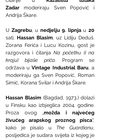
čitanje u 
Kazalištu lutaka 
Zadar
 moderiraju Sven Popović i 
Andrija Škare.
U 
Zagrebu
, u 
nedjelju 9. lipnja
 u 
20
sati, 
Hassan Blasim
, uz Lidiju Deduš. 
Zorana Ferića i Lucu Kozinu, gost je 
razgovora i čitanja 
Na početku (i na 
kraju) bijaše priča
. Program se 
održava u 
Vintage Industrial Baru
, a 
moderiraju ga Sven Popović, Roman 
Simić, Korana Svilar i Andrija Škare.
Hassan Blasim
 (Bagdad, 1973.) dolazi 
u Finsku kao izbjeglica 2004. godine. 
Proza ovog „
možda i najvećeg 
živućeg arapskog proznog pisca
“, 
kako je pisalo u 
The Guardianu
, 
posljedica je sudara svijeta iz kojeg je 