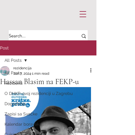
Post
All Posts
rezidencija
All Posts
Jun 7, 2024
1 min read
Hassan Blasim na FEKP-u
Rezidenti
O DHKP-ovoj rezidenciji u Zagrebu
Događanja
Zapisi sa Svačke
Kalendar boravaka
Cuisine